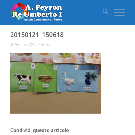
20150121_150618
/
25 Gennaio 2015
da
fax
Condividi questo articolo