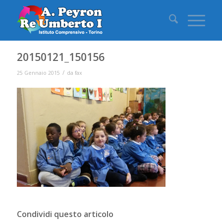
20150121_150156
/
25 Gennaio 2015
da
fax
Condividi questo articolo