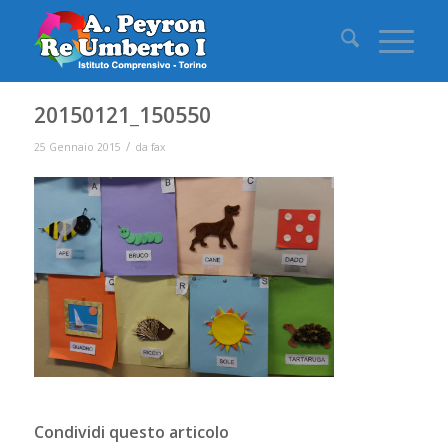
20150121_150550
/
25 Gennaio 2015
da
fax
Condividi questo articolo