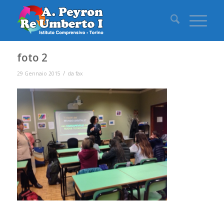
foto 2
/
29 Gennaio 2015
da
fax