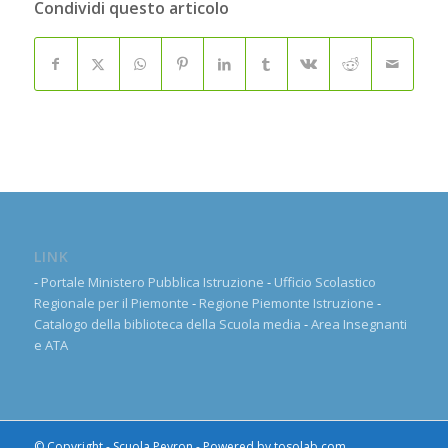
Condividi questo articolo
LINK
-
Portale Ministero Pubblica Istruzione
-
Ufficio Scolastico
Regionale per il Piemonte
-
Regione Piemonte Istruzione
-
Catalogo della biblioteca della Scuola media
-
Area Insegnanti
e ATA
© Copyright - Scuola Peyron - Powered by
tosolab.com