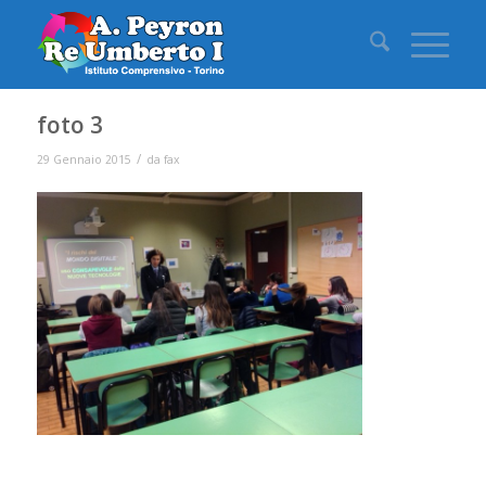
foto 3
/
29 Gennaio 2015
da
fax