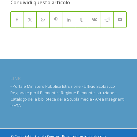
Condividi questo articolo
LINK
-
Portale Ministero Pubblica Istruzione
-
Ufficio Scolastico
Regionale per il Piemonte
-
Regione Piemonte Istruzione
-
Catalogo della biblioteca della Scuola media
-
Area Insegnanti
e ATA
© Copyright - Scuola Peyron - Powered by
tosolab.com