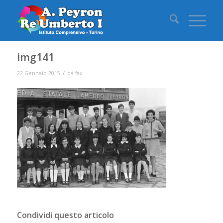
img141
/
22 Gennaio 2015
da
fax
Condividi questo articolo