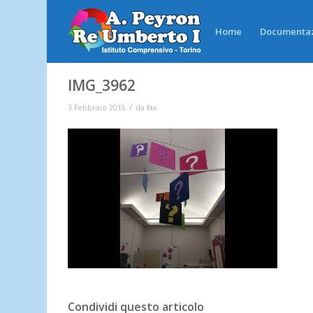
Home
Documenta
IMG_3962
/
3 Febbraio 2015
da
fax
Condividi questo articolo