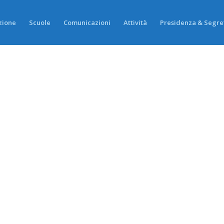
zione
Scuole
Comunicazioni
Attività
Presidenza & Segre