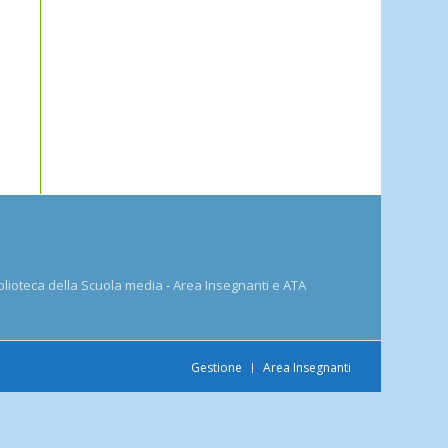
blioteca della Scuola media
-
Area Insegnanti e ATA
Gestione
Area Insegnanti