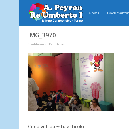
Home
Documenta
IMG_3970
/
3 Febbraio 2015
da
fax
Condividi questo articolo