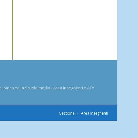
blioteca della Scuola media
-
Area Insegnanti e ATA
Gestione
Area Insegnanti