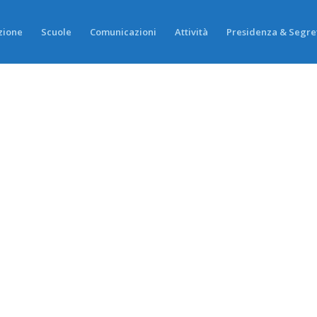
zione
Scuole
Comunicazioni
Attività
Presidenza & Segre