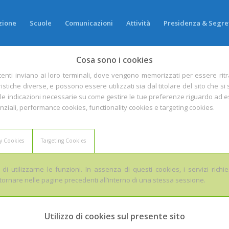
zione
Scuole
Comunicazioni
Attività
Presidenza & Segre
Cosa sono i cookies
li utenti inviano ai loro terminali, dove vengono memorizzati per essere ritr
stiche diverse, e possono essere utilizzati sia dal titolare del sito che si s
 le indicazioni necessarie su come gestire le tue preferenze riguardo ad essi.
nziali, performance cookies, functionality cookies e targeting cookies.
ty Cookies
Targeting Cookies
di utilizzarne le funzioni. In assenza di questi cookies, i servizi ric
tornare nelle pagine precedenti all’interno di una stessa sessione.
Utilizzo di cookies sul presente sito