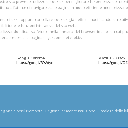
stro sito prevede l’utilizzo di cookies per migliorare l’esperienza dell’utent
mettono all’utente di navigare tra le pagine in modo efficiente, memorizzan
 parte di essi, oppure cancellare cookies già definiti, modificando le rel
i tutte le funzioni interattive del sito web.
utilizzando, clicca su “Aiuto” nella finestra del browser in alto, da cui p
o per accedere alla pagina di gestione dei cookie:
Google Chrome
Mozilla Firefox
https://goo.gl/89Vdyq
https://goo.gl/O
 Regionale per il Piemonte
-
Regione Piemonte Istruzione
-
Catalogo della bi