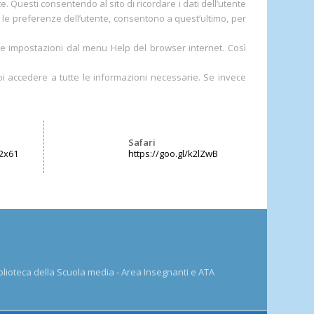
e. Questi consentendo al sito di ricordare i dati dell’utente
o le preferenze dell’utente, consentono a quest’ultimo, per
ative impostazioni dal menu Help del browser internet. Così
uoi accedere a tutte le informazioni necessarie. Se invece
Safari
12x61
https://goo.gl/k2lZwB
blioteca della Scuola media
-
Area Insegnanti e ATA