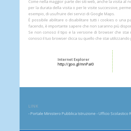
Come nella maggior parte dei siti web, anche la visita al no
per la durata della visita o per le visite successive, per
esempio, di usufruire dei servizi di Google Maps.
È possibile abilitare o disabilitare tutti i cookies o una
facendo, è importante sapere che non saranno più disponibil
Se non conosci il tipo e la versione di browser che stai 
conosci il tuo browser clicca su quello che stai utilizzand
Internet Explorer
http://goo.gl/mnPaI0
LINK
-
Portale Ministero Pubblica Istruzione
-
Ufficio Scolastico